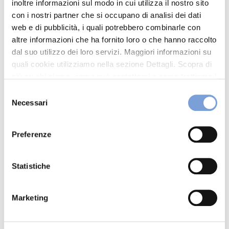
inoltre informazioni sul modo in cui utilizza il nostro sito
con i nostri partner che si occupano di analisi dei dati
web e di pubblicità, i quali potrebbero combinarle con
altre informazioni che ha fornito loro o che hanno raccolto
Il campus è stata un’opportunità ricca
dal suo utilizzo dei loro servizi. Maggiori informazioni su
quali cookie utilizziamo nella sezione Dettagli. Scopra di
di esperienze pratiche: dalla scoperta
più su chi siamo, come può contattarci e come trattiamo i
dei vari settori aziendali allo sviluppo di
dati personali nella nostra Informativa sulla privacy che
Selezione
può trovare nel footer del sito nella sezione "Informativa
Necessari
progetti concreti per la Compagnia.
del
Privacy del sito".
consenso
Preferenze
L’arricchimento personale di questo
percorso è passato attraverso lo
Statistiche
scambio di idee e di conoscenze con gli
altri colleghi. Un metodo sempre valido
Marketing
per crescere e imparare.