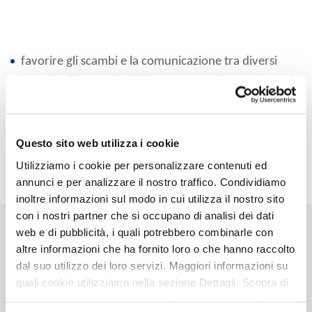
favorire gli scambi e la comunicazione tra diversi
settori e figure aziendali promuovendo un
approccio
collaborativo
realizzazzare
progetti
di reale interesse aziendale,
Questo sito web utilizza i cookie
gestiti in gruppi formati da persone con background
e ruoli eterogenei
Utilizziamo i cookie per personalizzare contenuti ed
annunci e per analizzare il nostro traffico. Condividiamo
inoltre informazioni sul modo in cui utilizza il nostro sito
con i nostri partner che si occupano di analisi dei dati
web e di pubblicità, i quali potrebbero combinarle con
La parola ai nostri ragazzi
altre informazioni che ha fornito loro o che hanno raccolto
dal suo utilizzo dei loro servizi. Maggiori informazioni su
quali cookie utilizziamo nella sezione Dettagli. Scopra di
più su chi siamo, come può contattarci e come trattiamo i